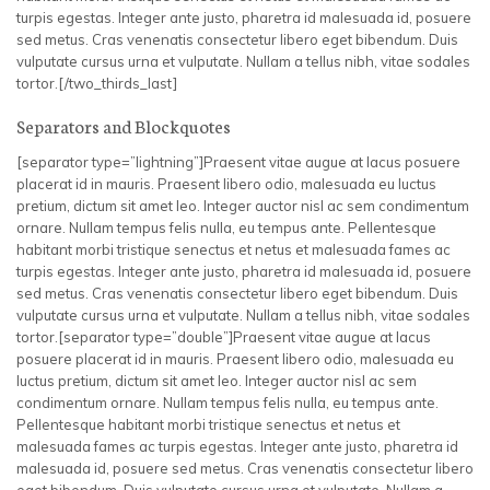
turpis egestas. Integer ante justo, pharetra id malesuada id, posuere
sed metus. Cras venenatis consectetur libero eget bibendum. Duis
vulputate cursus urna et vulputate. Nullam a tellus nibh, vitae sodales
tortor.[/two_thirds_last]
Separators and Blockquotes
[separator type=”lightning”]Praesent vitae augue at lacus posuere
placerat id in mauris. Praesent libero odio, malesuada eu luctus
pretium, dictum sit amet leo. Integer auctor nisl ac sem condimentum
ornare. Nullam tempus felis nulla, eu tempus ante. Pellentesque
habitant morbi tristique senectus et netus et malesuada fames ac
turpis egestas. Integer ante justo, pharetra id malesuada id, posuere
sed metus. Cras venenatis consectetur libero eget bibendum. Duis
vulputate cursus urna et vulputate. Nullam a tellus nibh, vitae sodales
tortor.[separator type=”double”]Praesent vitae augue at lacus
posuere placerat id in mauris. Praesent libero odio, malesuada eu
luctus pretium, dictum sit amet leo. Integer auctor nisl ac sem
condimentum ornare. Nullam tempus felis nulla, eu tempus ante.
Pellentesque habitant morbi tristique senectus et netus et
malesuada fames ac turpis egestas. Integer ante justo, pharetra id
malesuada id, posuere sed metus. Cras venenatis consectetur libero