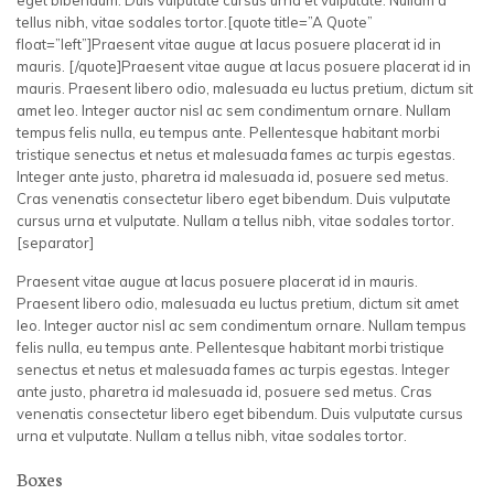
eget bibendum. Duis vulputate cursus urna et vulputate. Nullam a
tellus nibh, vitae sodales tortor.[quote title=”A Quote”
float=”left”]Praesent vitae augue at lacus posuere placerat id in
mauris. [/quote]Praesent vitae augue at lacus posuere placerat id in
mauris. Praesent libero odio, malesuada eu luctus pretium, dictum sit
amet leo. Integer auctor nisl ac sem condimentum ornare. Nullam
tempus felis nulla, eu tempus ante. Pellentesque habitant morbi
tristique senectus et netus et malesuada fames ac turpis egestas.
Integer ante justo, pharetra id malesuada id, posuere sed metus.
Cras venenatis consectetur libero eget bibendum. Duis vulputate
cursus urna et vulputate. Nullam a tellus nibh, vitae sodales tortor.
[separator]
Praesent vitae augue at lacus posuere placerat id in mauris.
Praesent libero odio, malesuada eu luctus pretium, dictum sit amet
leo. Integer auctor nisl ac sem condimentum ornare. Nullam tempus
felis nulla, eu tempus ante. Pellentesque habitant morbi tristique
senectus et netus et malesuada fames ac turpis egestas. Integer
ante justo, pharetra id malesuada id, posuere sed metus. Cras
venenatis consectetur libero eget bibendum. Duis vulputate cursus
urna et vulputate. Nullam a tellus nibh, vitae sodales tortor.
Boxes