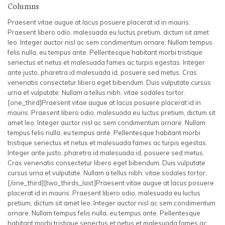
Columns
Praesent vitae augue at lacus posuere placerat id in mauris.
Praesent libero odio, malesuada eu luctus pretium, dictum sit amet
leo. Integer auctor nisl ac sem condimentum ornare. Nullam tempus
felis nulla, eu tempus ante. Pellentesque habitant morbi tristique
senectus et netus et malesuada fames ac turpis egestas. Integer
ante justo, pharetra id malesuada id, posuere sed metus. Cras
venenatis consectetur libero eget bibendum. Duis vulputate cursus
urna et vulputate. Nullam a tellus nibh, vitae sodales tortor.
[one_third]Praesent vitae augue at lacus posuere placerat id in
mauris. Praesent libero odio, malesuada eu luctus pretium, dictum sit
amet leo. Integer auctor nisl ac sem condimentum ornare. Nullam
tempus felis nulla, eu tempus ante. Pellentesque habitant morbi
tristique senectus et netus et malesuada fames ac turpis egestas.
Integer ante justo, pharetra id malesuada id, posuere sed metus.
Cras venenatis consectetur libero eget bibendum. Duis vulputate
cursus urna et vulputate. Nullam a tellus nibh, vitae sodales tortor.
[/one_third][two_thirds_last]Praesent vitae augue at lacus posuere
placerat id in mauris. Praesent libero odio, malesuada eu luctus
pretium, dictum sit amet leo. Integer auctor nisl ac sem condimentum
ornare. Nullam tempus felis nulla, eu tempus ante. Pellentesque
habitant morbi tristique senectus et netus et malesuada fames ac