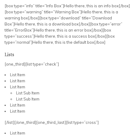
[box type=”info” title=”Info Box”]Hello there, this is an info box[/box]
[box type=”warning” title=”Warning Box”]Hello there, this is a
warning box[/box][box type=”download” title=”Download
Box”]Hello there, this is a download box[/box][box type=”error”
title=”ErrorBox”]Hello there, this is an error box[/box][box
type=”success”]Hello there, this is a success box[/box][box
type=”normal”]Hello there, this is the default box[/box]
Lists
[one_third][list type=”check”]
List Item
List Item
List Item
List Sub Item
List Sub Item
List Item
List Item
[/list][/one_third][one_third_last][list type=”cross”]
List Item