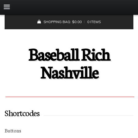
SHOPPING BAG:
$
0.00
0 ITEMS
Baseball Rich
Nashville
Shortcodes
Buttons