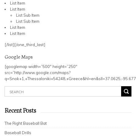
List Item
List Item
List Sub Item
List Sub Item
List Item
List Item
[/list][/one_third_last]
Google Maps
[googlemap width=”500″ height=”250″
src=”http://www.google.com/maps?
q=Snok+1,+Thessaloniki+54248,+Greece&hl=en&sll=37.0625,-95.67
Recent Posts
The Right Baseball Bat
Baseball Drills